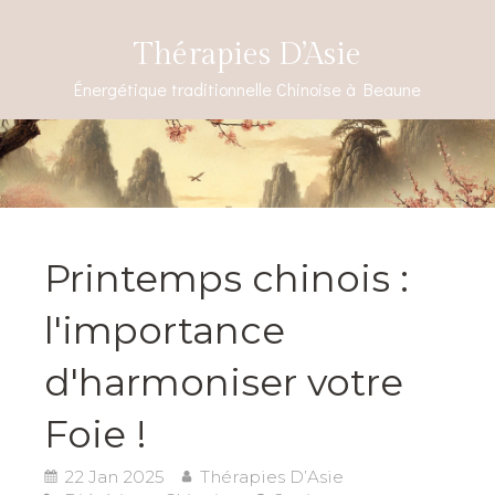
Thérapies D’Asie
Énergétique traditionnelle Chinoise à Beaune
Printemps chinois :
l'importance
d'harmoniser votre
Foie !
22 Jan 2025
Thérapies D’Asie