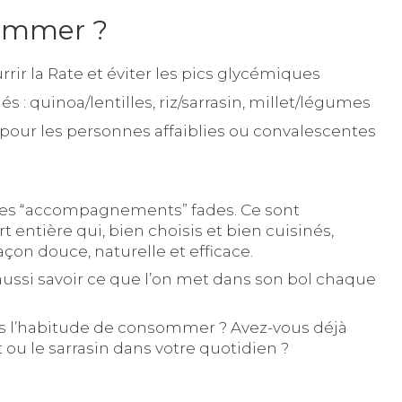
ommer ?
rir la Rate et éviter les pics glycémiques
 : quinoa/lentilles, riz/sarrasin, millet/légumes
pour les personnes affaiblies ou convalescentes
ples “accompagnements” fades. Ce sont
 entière qui, bien choisis et bien cuisinés,
çon douce, naturelle et efficace.
 aussi savoir ce que l’on met dans son bol chaque
ous l’habitude de consommer ? Avez-vous déjà
et ou le sarrasin dans votre quotidien ?