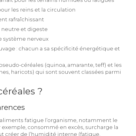
our les reins et la circulation
nt rafraîchissant
, neutre et digeste
t le système nerveux
auvage : chacun a sa spécificité énergétique et
 pseudo-céréales (quinoa, amarante, teff) et les
hes, haricots) qui sont souvent classées parmi
céréales ?
carences
liments fatigue l’organisme, notamment le
par exemple, consommé en excès, surcharge la
 créer de l’humidité interne (fatigue,