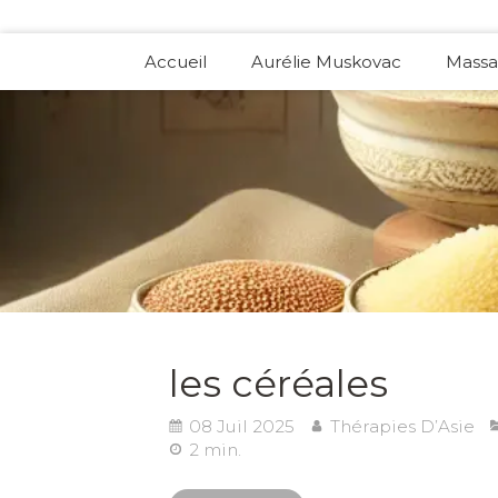
Accueil
Aurélie Muskovac
Massa
les céréales
08 Juil 2025
Thérapies D’Asie
2 min.