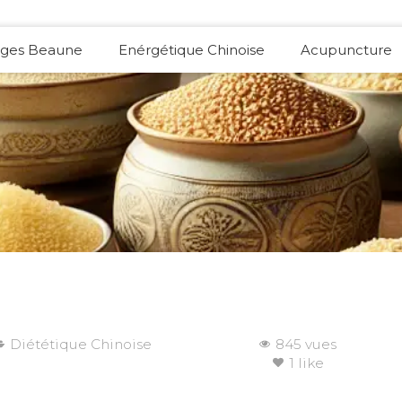
ges Beaune
Enérgétique Chinoise
Acupuncture
Diététique Chinoise
845 vues
1 like