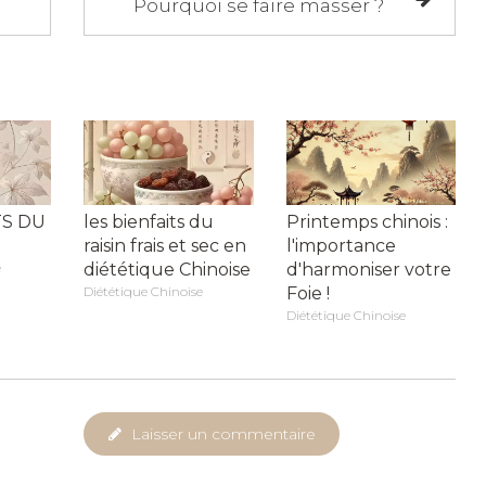
Pourquoi se faire masser ?
TS DU
les bienfaits du
Printemps chinois :
raisin frais et sec en
l'importance
e
diététique Chinoise
d'harmoniser votre
Diététique Chinoise
Foie !
Diététique Chinoise
Laisser un commentaire