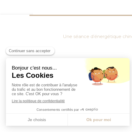
Une séance d’énergétique chinoi
Thérapies D’Asie