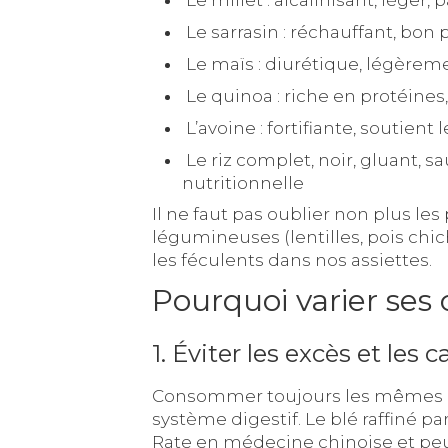
Le sarrasin : réchauffant, bon p
Le maïs : diurétique, légèreme
Le quinoa : riche en protéines
L’avoine : fortifiante, soutien
Le riz complet, noir, gluant, s
nutritionnelle
Il ne faut pas oublier non plus les
légumineuses (lentilles, pois chic
les féculents dans nos assiettes.
Pourquoi varier ses 
1. Éviter les excès et les 
Consommer toujours les mêmes a
système digestif. Le blé raffiné 
Rate en médecine chinoise et peut