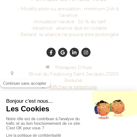
• Modification ou annulation : minimum 24h à
l’avance
• Annulation tardive : 50 % du tarif
• Absence : séance due en totalité
• Retard : la séance ne pourra être prolongée
Thérapies D’Asie
18 rue du Faubourg Saint Jacques
21200
Beaune
Afficher le téléphone
Plan du site
Mentions légales & politique de confidentialité
Création et référencement du site par Simplébo