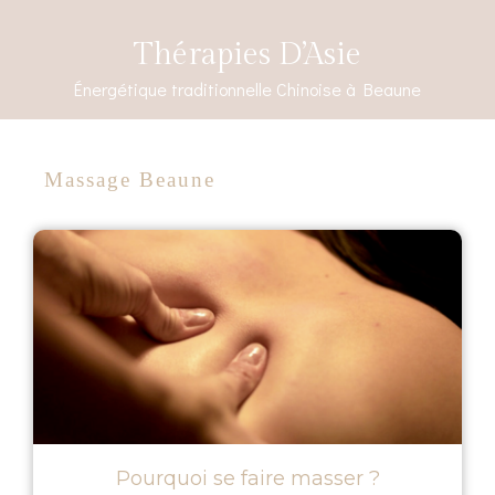
Thérapies D’Asie
Énergétique traditionnelle Chinoise à Beaune
Massage Beaune
Pourquoi se faire masser ?