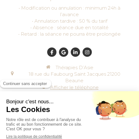
• Modification ou annulation : minimum 24h à
l’avance
• Annulation tardive : 50 % du tarif
• Absence : séance due en totalité
• Retard : la séance ne pourra être prolongée
Thérapies D’Asie
18 rue du Faubourg Saint Jacques
21200
Beaune
Afficher le téléphone
Plan du site
Mentions légales & politique de confidentialité
Création et référencement du site par Simplébo