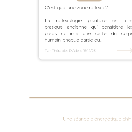
C'est quoi une zone réflexe ?
La réflexologie plantaire est un
pratique ancienne qui considère le
pieds comme une carte du corp
humain, chaque partie du...
Par Thérapies D’Asie
le 15/12/23
Une séance d’énergétique chinoi