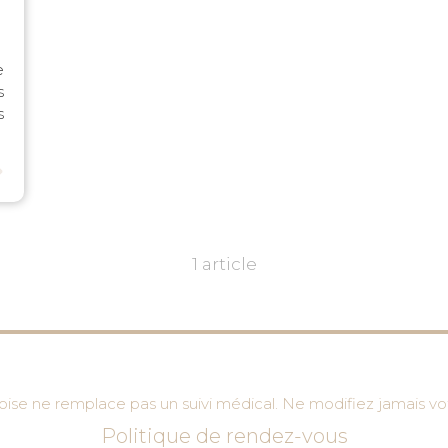
e
s
s
⟶
1 article
se ne remplace pas un suivi médical. Ne modifiez jamais vot
Politique de rendez-vous