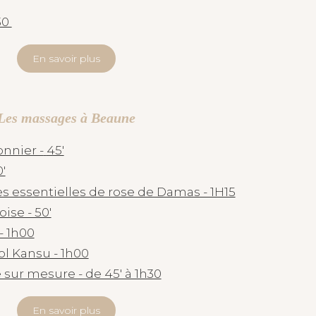
h30
En savoir plus
Les massages à Beaune
nnier -
45'
'
s essentielles de rose de Damas - 1H15
ise - 50'
 1h00
l Kansu - 1h00
sur mesure - de 45' à 1h30
En savoir plus