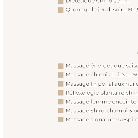
Diététique Chinoise - 1h
Qi gong - le jeudi soir - 19
Massage énergétique saiso
Massage chinois Tui-Na - 50
Massage Impérial aux huile
Réflexologie plantaire chino
Massage femme enceinte -
Massage Shirotchampi & bo
Massage signature Respire 