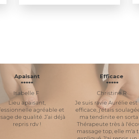
Apaisant
Efficace
*****
*****
Isabelle F
Christine R
Lieu apaisant,
Je suis ravie Aurélie est
fessionnelle agréable et
efficace, j'étais soulagé
age de qualité. J’ai déjà
ma tendinite en sorta
repris rdv !
Thérapeute très à l'éc
massage top, elle m'a 
expliqué. J'ai repris un