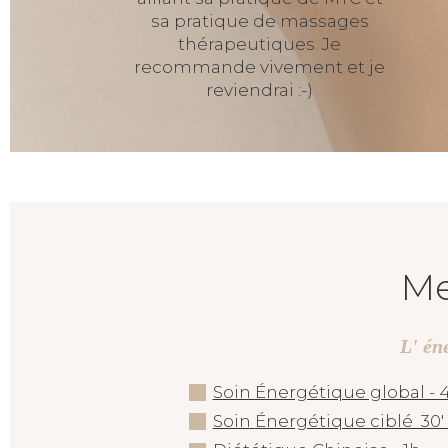
sa pratique de massages
thérapeutiques. Je
recommande vivement et je
reviendrai :-)
Me
L' én
Soin
É
nergétique global - 4
Soin
Énergétique ciblé 30' 