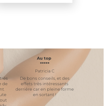
Au top
*****
Patricia C
 très
De bons conseils, et des
e de
effets très intéressants
nt.
derrière car en pleine forme
oute
en sortant !
tout
 rdv