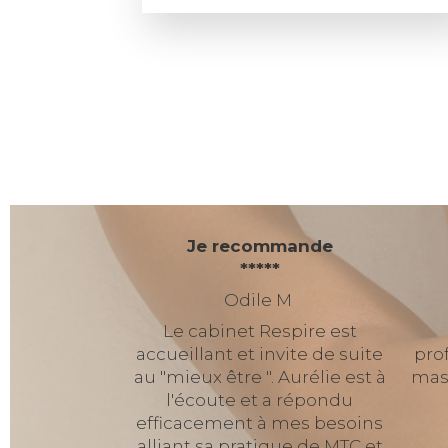
Je recommande
*****
Odile M
Le cabinet Respire est
accueillant et invite de suite
pro
au "mieux être ". Aurélie est à
mass
l'écoute et a répondu
efficacement à mes besoins
alliant sa pratique de MTC et