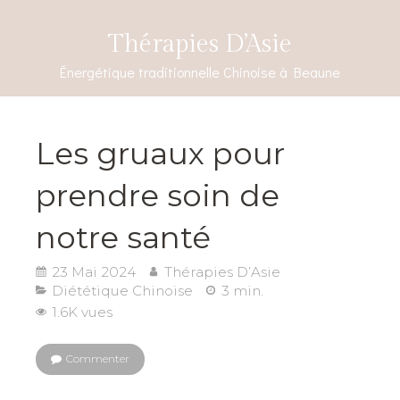
Thérapies D’Asie
Énergétique traditionnelle Chinoise à Beaune
Les gruaux pour
prendre soin de
notre santé
23 Mai 2024
Thérapies D’Asie
Diététique Chinoise
3 min.
1.6K vues
Commenter