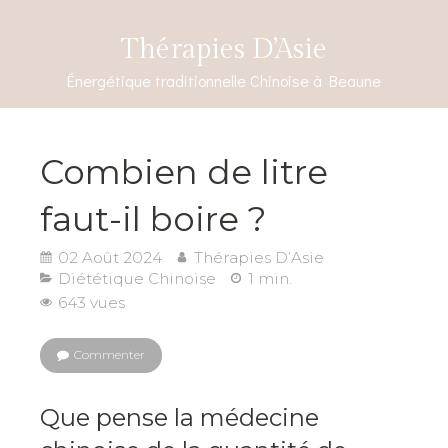
Thérapies D’Asie
Énergétique traditionnelle Chinoise à Beaune
Combien de litre
faut-il boire ?
02 Août 2024
Thérapies D’Asie
Diététique Chinoise
1 min.
643 vues
Commenter
Que pense la médecine