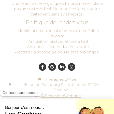
Une séance d’énergétique chinoise ne remplace
pas un suivi médical. Ne modifiez jamais votre
traitement sans avis médical.
Politique de rendez-vous
• Modification ou annulation : minimum 24h à
l’avance
• Annulation tardive : 50 % du tarif
• Absence : séance due en totalité
• Retard : la séance ne pourra être prolongée
Thérapies D’Asie
18 rue du Faubourg Saint Jacques
21200
Beaune
Afficher le téléphone
Plan du site